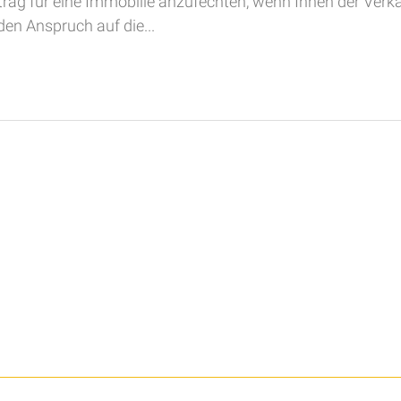
rtrag für eine Immobilie anzufechten, wenn Ihnen der Ver
den Anspruch auf die...